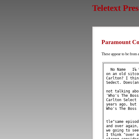
Teletext Pre
Paramount C
These appear to be from 
   No Name   I¼ 
 on an old sitco
 Carlton? I thin
 Sedect. Does(an
 not talking abo
 'Who's The Boss
 Carlton Select 
 years ago, but 
 Who's The Boss 
                
 tle"same episod
 and over again,
 we going to see
 I think "over a