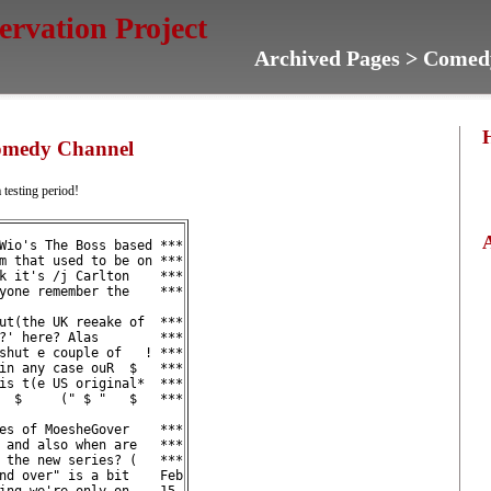
servation Project
Archived Pages > Comed
omedy Channel
a testing period!
Wio's The Boss based ***
m that used to be on ***
k it's /j Carlton    ***
yone remember the    ***
ut(the UK reeake of  ***
?' here? Alas        ***
shut e couple of   ! ***
in any case ouR  $   ***
is t(e US original*  ***
  $     (" $ "   $   ***
es of MoesheGover    ***
 and also when are   ***
 the new series? (   ***
nd over" is a bit    Feb