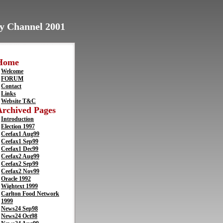
y Channel 2001
Home
Welcome
FORUM
Contact
Links
Website T&C
Archived Pages
Introduction
Election 1997
Ceefax1 Aug99
Ceefax1 Sep99
Ceefax1 Dec99
Ceefax2 Aug99
Ceefax2 Sep99
Ceefax2 Nov99
Oracle 1992
Wightext 1999
Carlton Food Network
1999
News24 Sep98
News24 Oct98