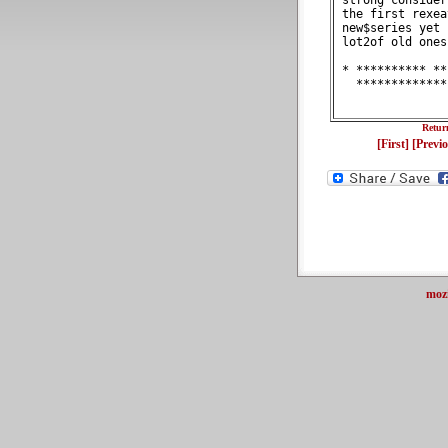
 strong consider
 the first rexea
 new$series yet 
 lot2of old ones
 * ********** **
   *************
Retur
[First]
[Previ
moz