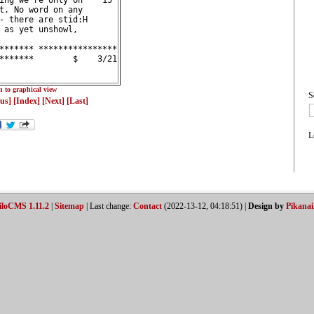
ing we're only on    15 
t. No word on any       
- there are stid:H      
 as yet unshowl,        
******* ****************
*******        $    3/21
n to graphical view
S
ous]
[Index]
[Next]
[Last]
L
iloCMS 1.11.2
|
Sitemap
| Last change:
Contact
(2022-13-12, 04:18:51) |
Design by
Pikanai