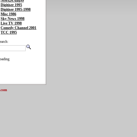
News24 Aug99
Digitiser 1995
Digitiser 1995-1998
Misc 1986
Sky News 1998
Live TV 1998
Comedy Channel 2001
TCC 1995
earch:
oading
.com