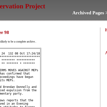
servation Project
Archived Pages 
er 98
 unlikely to be a complete archive..
 24  132 08 Oct 17:24/18
************************
 ******** ***********   
 ** ******* * *******   
IRMS MOVES AGAINST MEPs 
has confirmed that      
oceedings have begun    
its MEPs.               
d Brendan Donnelly and  
ced expulsion from the  
mentary party.          
ows reports that the    
ved in an Evening       