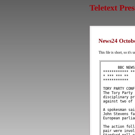
Teletext Pre
News24 Octob
This file is short, so it's
        BBC NEWS
 ************ **
 * *** *** **   
 ************   
 TORY PARTY CONF
 The Tory Party 
 disciplinary pr
 against two of 
 A spokesman sai
 John Stevens fa
 European parlia
 The action foll
 pair were invol