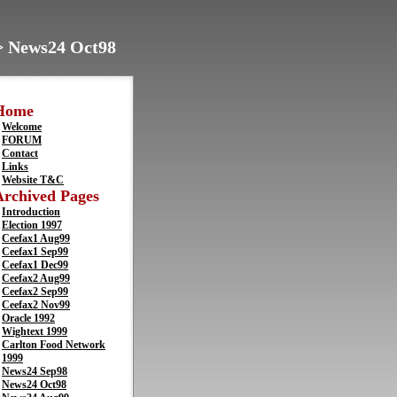
> News24 Oct98
Home
Welcome
FORUM
Contact
Links
Website T&C
Archived Pages
Introduction
Election 1997
Ceefax1 Aug99
Ceefax1 Sep99
Ceefax1 Dec99
Ceefax2 Aug99
Ceefax2 Sep99
Ceefax2 Nov99
Oracle 1992
Wightext 1999
Carlton Food Network
1999
News24 Sep98
News24 Oct98