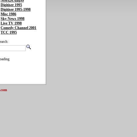
News24 Aug99
Digitiser 1995
Digitiser 1995-1998
Misc 1986
Sky News 1998
Live TV 1998
Comedy Channel 2001
TCC 1995
earch:
oading
.com