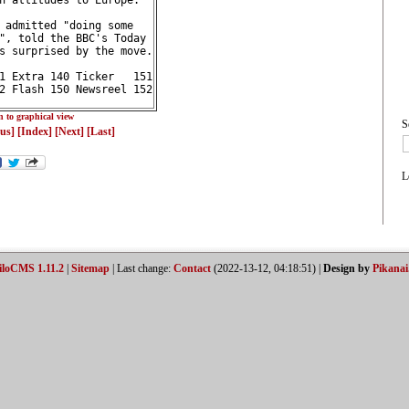
n attitudes to Europe.  
 admitted "doing some   
", told the BBC's Today 
s surprised by the move.
1 Extra 140 Ticker   151
2 Flash 150 Newsreel 152
n to graphical view
S
ous]
[Index]
[Next]
[Last]
L
iloCMS 1.11.2
|
Sitemap
| Last change:
Contact
(2022-13-12, 04:18:51) |
Design by
Pikanai