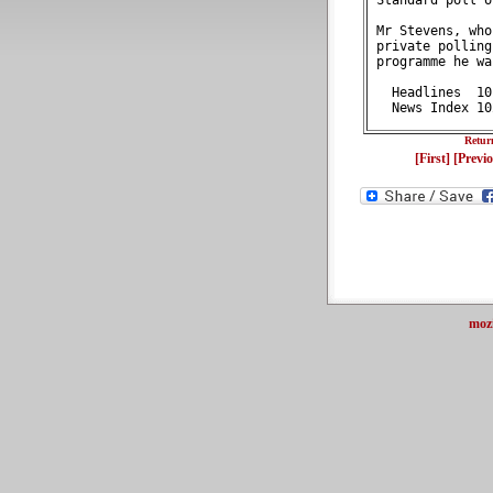
 Standard poll o
 Mr Stevens, who
 private polling
 programme he wa
   Headlines  10
   News Index 10
Retur
[First]
[Previ
moz